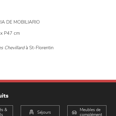
IA DE MOBILIARIO
x P47 cm
s Chevillard
à St-Florentin
its
és &
Meubles de
Séjours
ls
complément