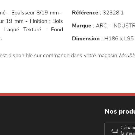
miné - Epaisseur 8/19 mm -
Référence :
32328.1
r 19 mm - Finition : Bois
Marque :
ARC - INDUSTR
 - Laqué Texturé : Fond
.
Dimension :
H186 x L95 
n est disponible sur commande dans votre magasin
Meuble
Nos produ
Canap
fauteui