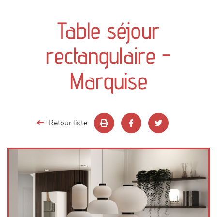
canapés et fauteuils
Table séjour
séjours
rectangulaire -
meubles de complément
Marquise
chambres et dressing
literie
Retour liste
décoration