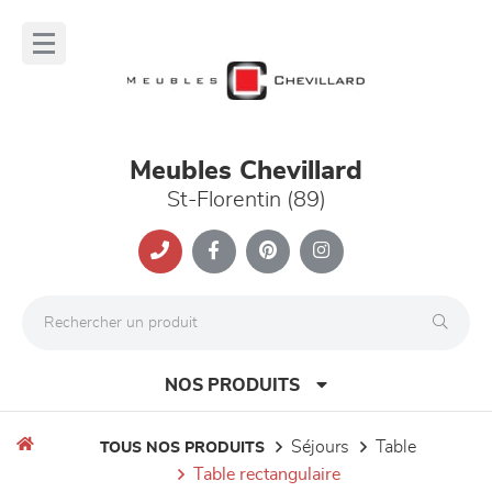
Panneau de gestion des cookies
lose
nu
Meubles Chevillard
St-Florentin (89)
NOS PRODUITS
séjours
table
TOUS NOS PRODUITS
table rectangulaire