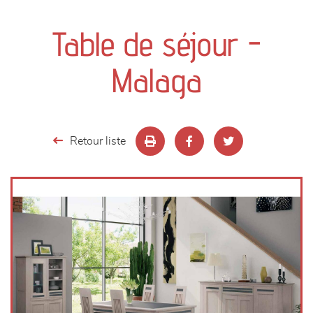
canapés et fauteuils
Table de séjour -
séjours
Malaga
meubles de complément
chambres et dressing
Retour liste
literie
décoration