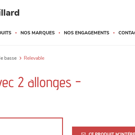
llard
UITS
NOS MARQUES
NOS ENGAGEMENTS
CONTA
ble basse
relevable
vec 2 allonges -
CE PRODUIT M'INTÉR