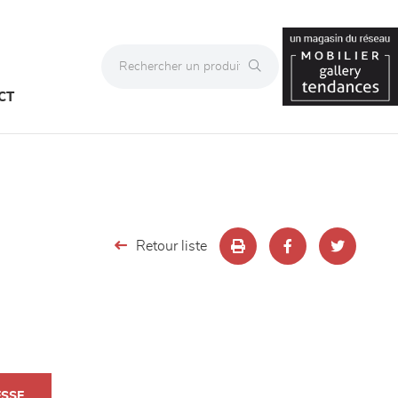
CT
Retour liste
ESSE