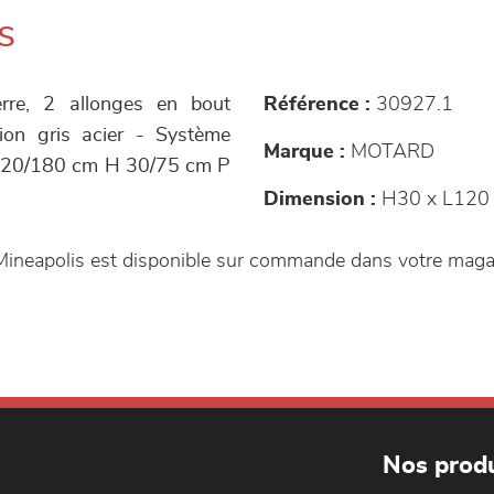
s
erre, 2 allonges en bout
Référence :
30927.1
tion gris acier - Système
Marque :
MOTARD
L 120/180 cm H 30/75 cm P
Dimension :
H30 x L120 
 Mineapolis est disponible sur commande dans votre mag
Nos produ