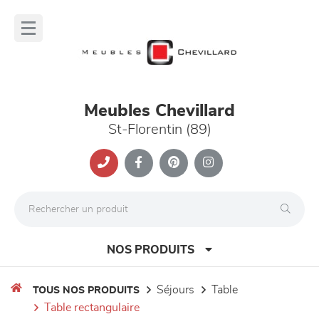
Panneau de gestion des cookies
lose
nu
Meubles Chevillard
St-Florentin (89)
NOS PRODUITS
séjours
table
TOUS NOS PRODUITS
table rectangulaire