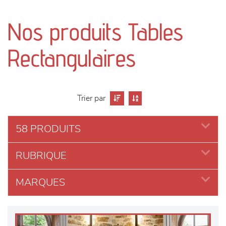
canapés et fauteuils
Nos produits Tables
séjours
Rectangulaires
meubles de complément
chambres et dressing
Trier par
literie
58 PRODUITS
décoration
RUBRIQUE
MARQUES