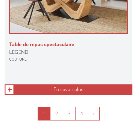
Table de repas spectaculaire
LEGEND
COUTURE
En savoir plus
1
2
3
4
»