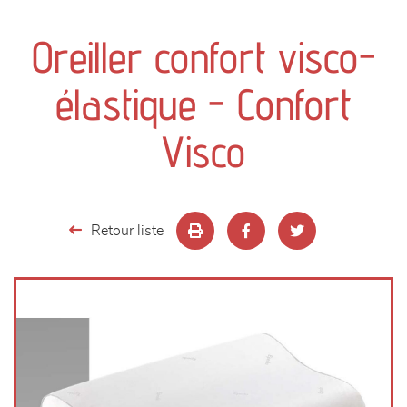
canapés et fauteuils
Oreiller confort visco-
séjours
élastique - Confort
meubles de complément
Visco
chambres et dressing
literie
Retour liste
décoration