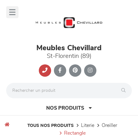
Panneau de gestion des cookies
lose
nu
Meubles Chevillard
St-Florentin (89)
NOS PRODUITS
literie
oreiller
TOUS NOS PRODUITS
rectangle