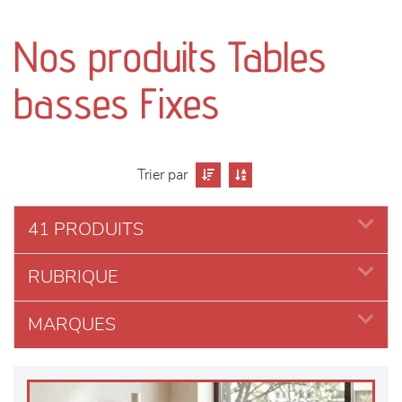
canapés et fauteuils
Nos produits Tables
séjours
basses Fixes
meubles de complément
chambres et dressing
Trier par
literie
41 PRODUITS
décoration
RUBRIQUE
MARQUES