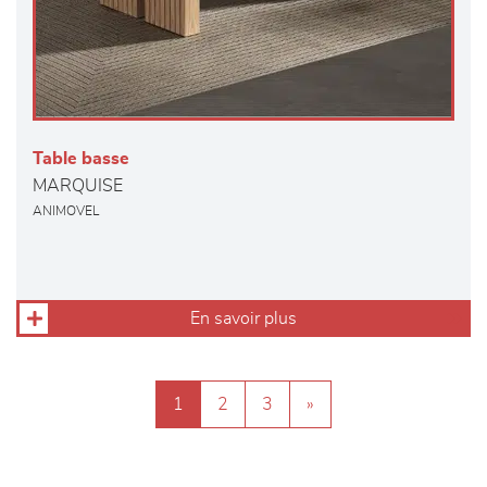
Table basse
MARQUISE
ANIMOVEL
En savoir plus
1
2
3
»