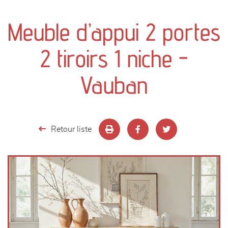
canapés et fauteuils
Meuble d’appui 2 portes
séjours
2 tiroirs 1 niche -
meubles de complément
Vauban
chambres et dressing
literie
Retour liste
décoration