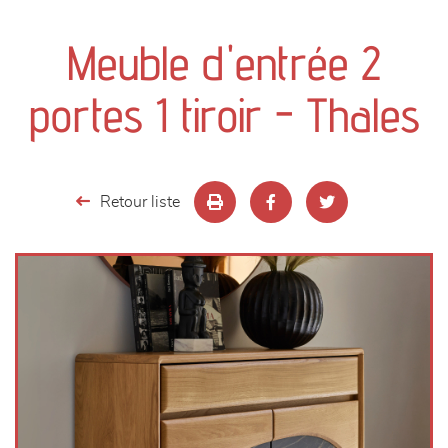
canapés et fauteuils
Meuble d'entrée 2
séjours
portes 1 tiroir - Thales
meubles de complément
chambres et dressing
Retour liste
literie
décoration