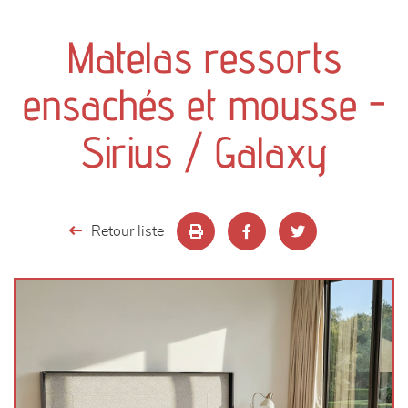
canapés et fauteuils
Matelas ressorts
séjours
ensachés et mousse -
meubles de complément
Sirius / Galaxy
chambres et dressing
literie
Retour liste
décoration