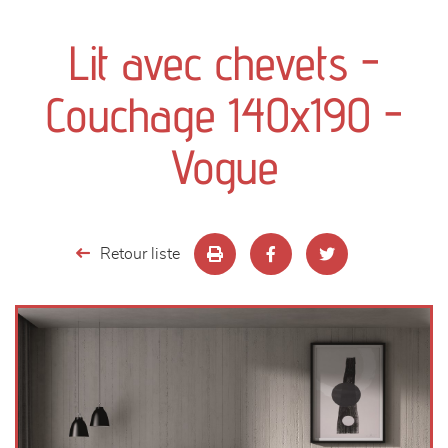
canapés et fauteuils
Lit avec chevets -
séjours
Couchage 140x190 -
meubles de complément
Vogue
chambres et dressing
literie
Retour liste
décoration