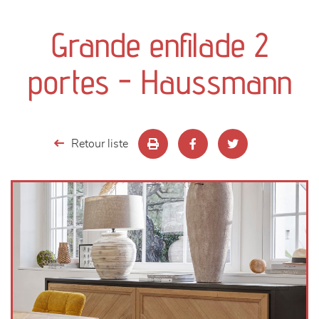
canapés et fauteuils
Grande enfilade 2
séjours
portes - Haussmann
meubles de complément
chambres et dressing
Retour liste
literie
décoration