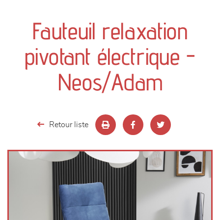
canapés et fauteuils
Fauteuil relaxation
séjours
pivotant électrique -
meubles de complément
Neos/Adam
chambres et dressing
literie
Retour liste
décoration