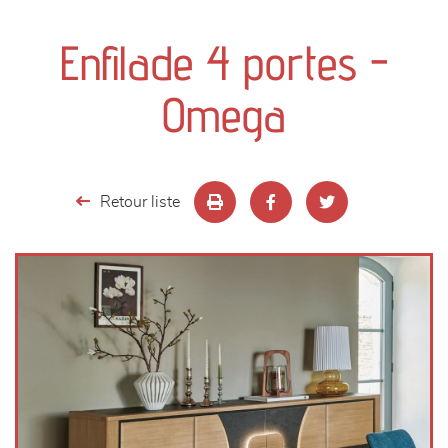
canapés et fauteuils
Enfilade 4 portes -
séjours
Omega
meubles de complément
chambres et dressing
Retour liste
literie
décoration