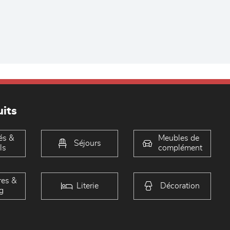
its
és &
Meubles de
Séjours
ls
complément
es &
Literie
Décoration
g