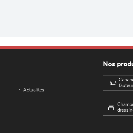
Nos produ
Canap
fauteui
Actualités
Chambr
dressin