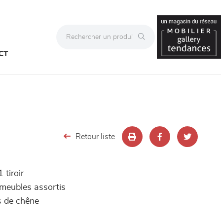
CT
Retour liste
 tiroir
s meubles assortis
s de chêne