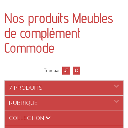
canapés et fauteuils
Nos produits Meubles
séjours
de complément
meubles de complément
Commode
chambres et dressing
literie
Trier par
décoration
7 PRODUITS
RUBRIQUE
COLLECTION