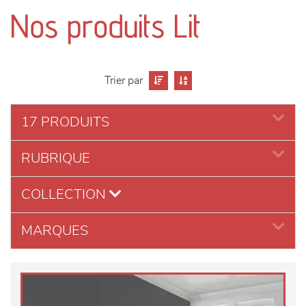
canapés et fauteuils
Nos produits Lit
séjours
meubles de complément
Trier par
chambres et dressing
17 PRODUITS
literie
RUBRIQUE
COLLECTION
décoration
MARQUES