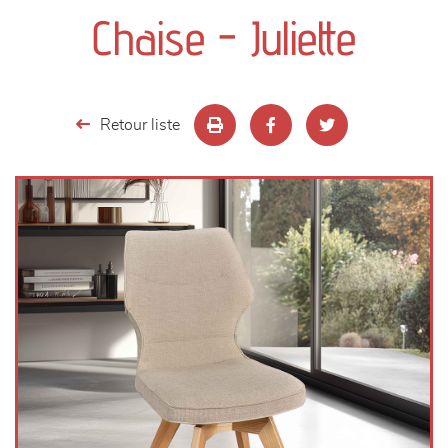
canapés et fauteuils
Chaise - Juliette
séjours
meubles de complément
Retour liste
chambres et dressing
literie
décoration