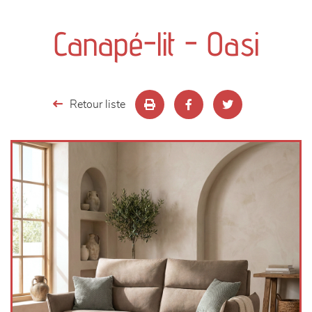
canapés et fauteuils
Canapé-lit - Oasi
séjours
meubles de complément
Retour liste
chambres et dressing
literie
décoration