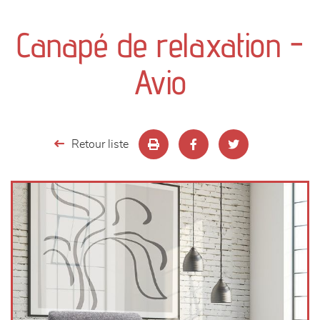
canapés et fauteuils
Canapé de relaxation -
séjours
Avio
meubles de complément
chambres et dressing
Retour liste
literie
décoration