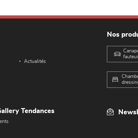
Nos produ
Canap
fauteui
Actualités
Chambr
dressin
allery Tendances
Newsl
ents