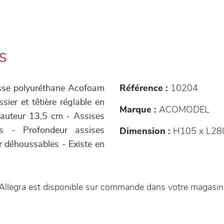
s
usse polyuréthane Acofoam
Référence :
10204
sier et têtière réglable en
Marque :
ACOMODEL
 hauteur 13,5 cm - Assises
es - Profondeur assises
Dimension :
H105 x L28
r déhoussables - Existe en
.
Allegra est disponible sur commande dans votre magasi