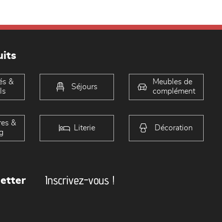
its
és &
Meubles de
Séjours
ls
complément
es &
Literie
Décoration
g
Inscrivez-vous !
etter