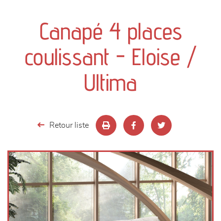
canapés et fauteuils
Canapé 4 places
séjours
coulissant - Eloise /
meubles de complément
Ultima
chambres et dressing
literie
Retour liste
décoration