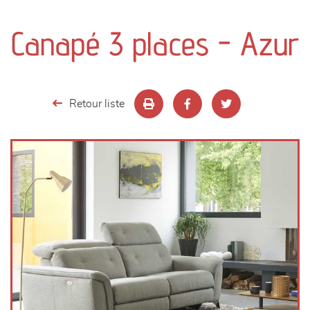
canapés et fauteuils
Canapé 3 places - Azur
séjours
meubles de complément
Retour liste
chambres et dressing
literie
décoration