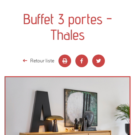
canapés et fauteuils
Buffet 3 portes -
séjours
Thales
meubles de complément
chambres et dressing
Retour liste
literie
décoration