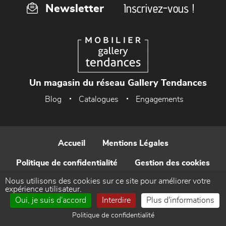
Inscrivez-vous !
Newsletter
Un magasin du réseau Gallery Tendances
Blog
Catalogues
Engagements
Accueil
Mentions Légales
Politique de confidentialité
Gestion des cookies
Nous utilisons des cookies sur ce site pour améliorer votre
Contact
expérience utilisateur.
Oui, je suis d'accord
Interdire
Plus d'informations
Réalisé par WEB Enseignes
Politique de confidentialité