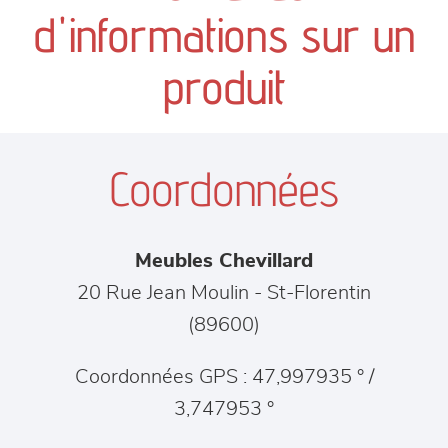
canapés et fauteuils
d'informations sur un
séjours
produit
meubles de complément
Coordonnées
chambres et dressing
literie
Meubles Chevillard
décoration
20 Rue Jean Moulin
-
St-Florentin
(
89600
)
Coordonnées GPS : 47,997935 ° /
3,747953 °