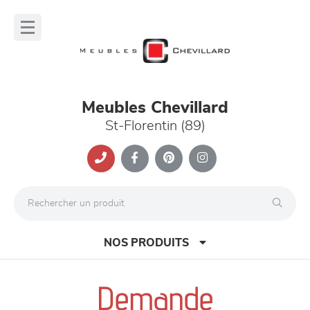
Panneau de gestion des cookies
lose
nu
Meubles Chevillard
St-Florentin (89)
NOS PRODUITS
Demande