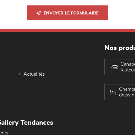
ENVOYER LE FORMULAIRE
Nos produ
Canap
fauteui
Actualités
Chambr
dressin
allery Tendances
ents