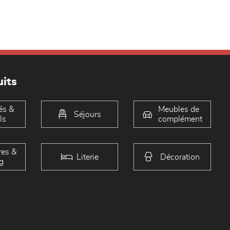
its
és &
Meubles de
Séjours
ls
complément
es &
Literie
Décoration
g