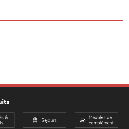
its
és &
Meubles de
Séjours
ls
complément