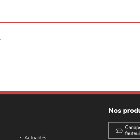
?
Nos produ
Canap
fauteui
Actualités