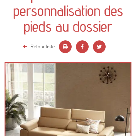
canapés et fauteuils
personnalisation des
séjours
pieds au dossier
meubles de complément
Retour liste
chambres et dressing
literie
décoration