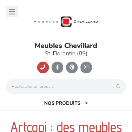
Panneau de gestion des cookies
lose
nu
Meubles Chevillard
St-Florentin (89)
NOS PRODUITS
Artcopi : des meubles