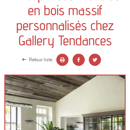
canapés et fauteuils
en bois massif
séjours
personnalisés chez
meubles de complément
Gallery Tendances
chambres et dressing
Retour liste
literie
décoration